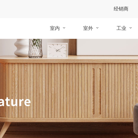
经销商
室内
室外
工业
快干硬质蜡油
防UV清油
工业硬质
清油
甲板油
自然油
覆盖色油
清油
隐形油
硬质蜡油2C
覆盖色油
变色剂
保色油
零度油
超净稀释剂
UV油
固化剂
专用刷
LED油
固化剂-水性
专用布
抛光垫