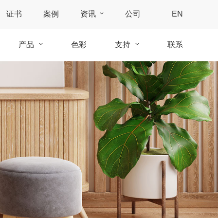
证书
案例
资讯
公司
EN
产品
色彩
支持
联系
蜡油
室内
下载
快干硬质蜡油
室外
常见问题
清油
防UV清油
工业
施工视频
覆盖色油
甲板油
工业硬质蜡油
着色系统
施工指导
硬质蜡油2C
清油
自然油
专用色浆
保养品
维护保养
覆盖色油
隐形油
专用色精
保养油
附属品
客户服务
变色剂
专用色浆-水性
保养油 - 水性
工具
保色油
专用色浆-光固化
木材翻新剂
零度油
天然皂液
UV油
砧板油
LED油