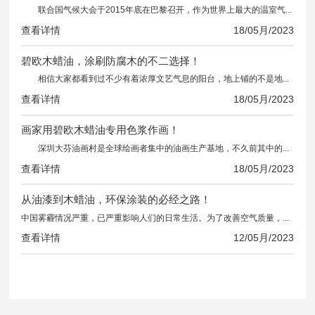
联合国气候大会于2015年底在巴黎召开，作为世界上最大的温室气体排放国，中国递交的减排计划对全球减排计划非常重要。中国承诺：二氧化碳排放在2030年左右达到峰值并争取尽早达峰;单位国内生产总值二氧化碳排放比2005年下降60%至65%等内容。
查看详情
18/
05月/2023
碧欧木蜡油，涂刷防腐木的不二选择！
相信大家都看到过不少有着浓厚文艺气息的阳台，地上铺的不是地砖而是木质地板，也有人问如果阳台或露台要做木质的地面该怎么办。”如果想要实现这个的话，可以使用一种材料叫做“防腐木”。比如桌椅、秋千、葡萄架，甚至木屋，就好像我们在国外的家庭庭院里常见的那样。如今，国内也有越来越多人住进了别墅，在自家的院子里设置一些防
查看详情
18/
05月/2023
画家用碧欧木蜡油专用色浆作画！
深圳大芬油画村是全球绘画者集中的油画生产基地，不久前其中的一位画家，使用了碧欧木蜡油专用色浆进行作画。开始看到这几幅画的时候还有点不太相信，心想碧欧的色浆能达到这样的效果？后来询问之后，才知道真的是使用了碧欧木蜡油专用色浆。
查看详情
18/
05月/2023
从油漆到木蜡油，环保涂装的必经之路！
中国雾霾情况严重，已严重影响人们的日常生活。为了改善空气质量，国家加大环境治理力度。自2015年《环境保护法》正式实行后，明确规定对环境违法企业实施查封、扣押措施。环保部门负责人姬钢表示，“拿雾霾天气来说，如果重污染天气应急预案启动，要求企业停产、限产30%，而企业未按要求执行，环保部门就有权查封企业。”
查看详情
12/
05月/2023