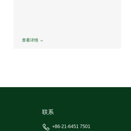
查看详情 →
联系
+86-21-6451 7501