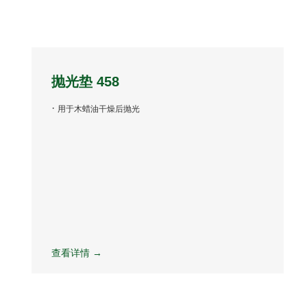
抛光垫 458
·
用于木蜡油干燥后抛光
查看详情 →